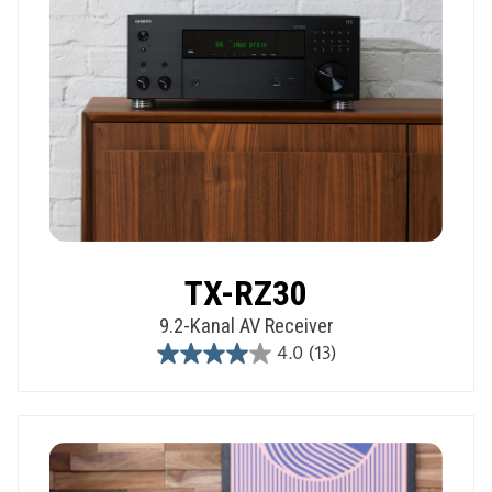
TX-RZ30
9.2-Kanal AV Receiver
4.0
(13)
4.0
out
of
5
stars.
13