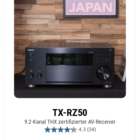
reviews
TX-RZ50
9.2-Kanal THX zertifizierter AV-Receiver
4.3
(34)
4.3
out