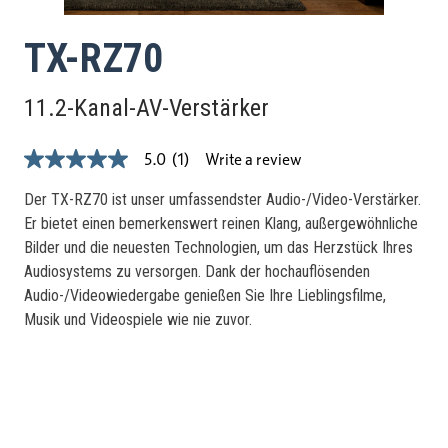
TX-RZ70
11.2-Kanal-AV-Verstärker
Write a review
5.0
(1)
5.0
out
of
Der TX-RZ70 ist unser umfassendster Audio-/Video-Verstärker.
5
Er bietet einen bemerkenswert reinen Klang, außergewöhnliche
stars,
average
Bilder und die neuesten Technologien, um das Herzstück Ihres
rating
Audiosystems zu versorgen. Dank der hochauflösenden
value.
Read
Audio-/Videowiedergabe genießen Sie Ihre Lieblingsfilme,
a
Musik und Videospiele wie nie zuvor.
Review.
Same
page
link.