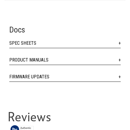
of
5
stars.
34
Docs
reviews
SPEC SHEETS
PRODUCT MANUALS
FIRMWARE UPDATES