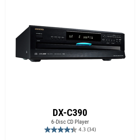
reviews
DX-C390
6-Disc CD Player
4.3
(34)
4.3
out