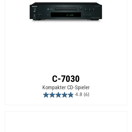
C-7030
Kompakter CD-Spieler
4.8
(6)
4.8
out
of
5
stars.
6