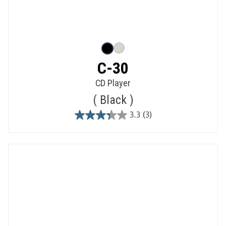
C-30
CD Player
Black
3.3
(3)
3.3
out
of
5
stars.
3
reviews