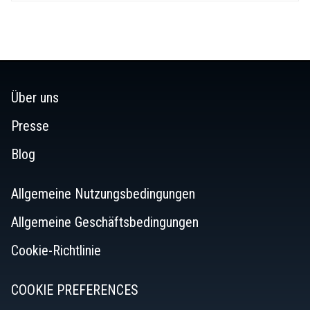
of
5
stars.
34
reviews
Über uns
Presse
Blog
Allgemeine Nutzungsbedingungen
Allgemeine Geschäftsbedingungen
Cookie-Richtlinie
COOKIE PREFERENCES