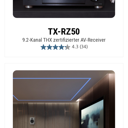
TX-RZ50
9.2-Kanal THX zertifizierter AV-Receiver
4.3
(34)
4.3
out
of
5
stars.
34
reviews