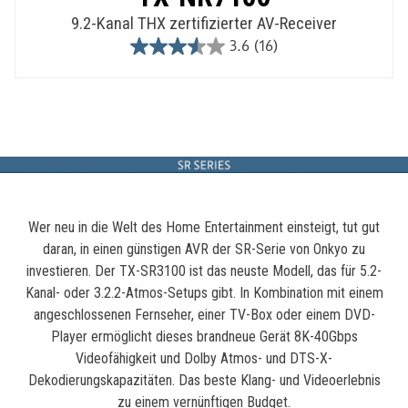
9.2-Kanal THX zertifizierter AV-Receiver
3.6
(16)
3.6
out
of
5
stars.
16
reviews
Wer neu in die Welt des Home Entertainment einsteigt, tut gut
daran, in einen günstigen AVR der SR-Serie von Onkyo zu
investieren. Der TX-SR3100 ist das neuste Modell, das für 5.2-
Kanal- oder 3.2.2-Atmos-Setups gibt. In Kombination mit einem
angeschlossenen Fernseher, einer TV-Box oder einem DVD-
Player ermöglicht dieses brandneue Gerät 8K-40Gbps
Videofähigkeit und Dolby Atmos- und DTS-X-
Dekodierungskapazitäten. Das beste Klang- und Videoerlebnis
zu einem vernünftigen Budget.