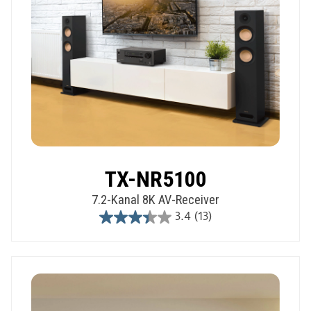
TX-NR5100
7.2-Kanal 8K AV-Receiver
3.4
(13)
3.4
out
of
5
stars.
13
reviews