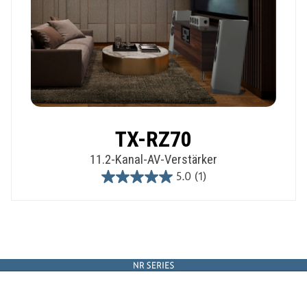
TX-RZ70
11.2-Kanal-AV-Verstärker
5.0
(1)
5.0
out
of
5
stars.
1
review