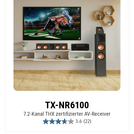
TX-NR6100
7.2-Kanal THX zertifizierter AV-Receiver
3.6
(22)
3.6
out