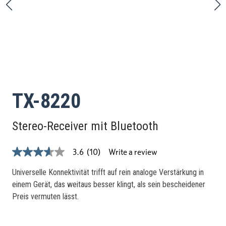
TX-8220
Stereo-Receiver mit Bluetooth
Write a review
3.6
(10)
3.6
out
of
Universelle Konnektivität trifft auf rein analoge Verstärkung in
5
einem Gerät, das weitaus besser klingt, als sein bescheidener
stars,
average
Preis vermuten lässt.
rating
value.
Read