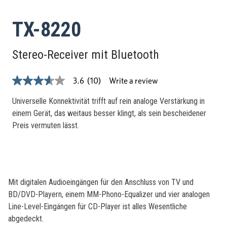
TX-8220
Stereo-Receiver mit Bluetooth
Write a review
3.6
(10)
3.6
out
of
Universelle Konnektivität trifft auf rein analoge Verstärkung in
5
einem Gerät, das weitaus besser klingt, als sein bescheidener
stars,
average
Preis vermuten lässt.
rating
value.
Read
10
Reviews.
Same
page
Mit digitalen Audioeingängen für den Anschluss von TV und
link.
BD/DVD-Playern, einem MM-Phono-Equalizer und vier analogen
Line-Level-Eingängen für CD-Player ist alles Wesentliche
abgedeckt.