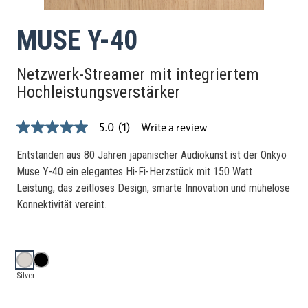
MUSE Y-40
Netzwerk-Streamer mit integriertem
Hochleistungsverstärker
Write a review
5.0
(1)
5.0
out
of
Entstanden aus 80 Jahren japanischer Audiokunst ist der Onkyo
5
Muse Y-40 ein elegantes Hi-Fi-Herzstück mit 150 Watt
stars,
average
Leistung, das zeitloses Design, smarte Innovation und mühelose
rating
Konnektivität vereint.
value.
Read
a
Review.
Same
page
link.
Silver