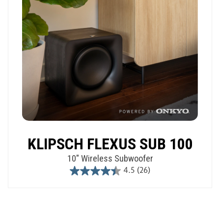
KLIPSCH FLEXUS SUB 100
10" Wireless Subwoofer
4.5
(26)
4.5
out
of
5
stars.