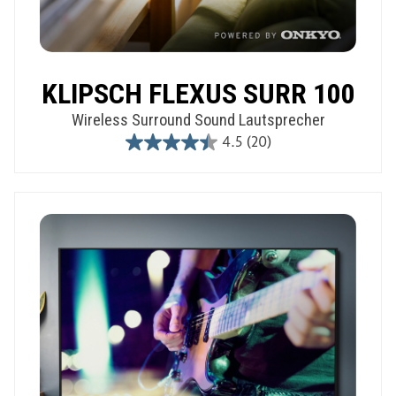
KLIPSCH FLEXUS SURR 100
Wireless Surround Sound Lautsprecher
4.5
(20)
4.5
out
of
5
stars.
20
reviews