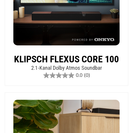
KLIPSCH FLEXUS CORE 100
2.1-Kanal Dolby Atmos Soundbar
0.0
(0)
0.0
out
of
5
stars.