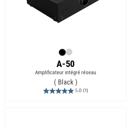
A-50
Amplificateur intégré réseau
Black
5.0
(1)
5.0
out
of
5
stars.
1
review