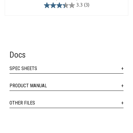
3.3
(3)
3.3
out
of
5
stars.
3
reviews
Docs
SPEC SHEETS
PRODUCT MANUAL
OTHER FILES