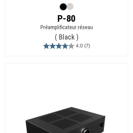
P-80
Préamplificateur réseau
Black
4.0
(7)
4.0
out
of
5
stars.
7
reviews