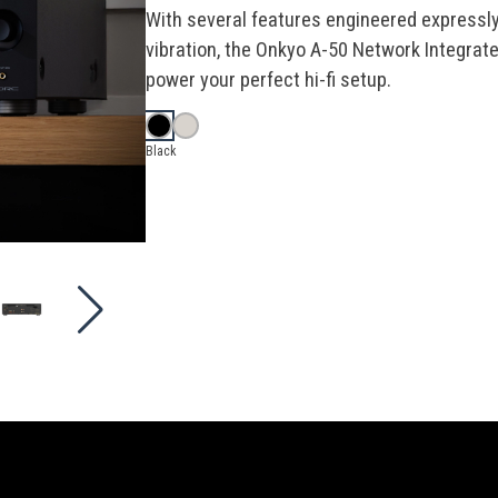
of
With several features engineered expressly
5
vibration, the Onkyo A-50 Network Integrated
stars,
average
power your perfect hi-fi setup.
rating
value.
Read
a
Black
Review.
Same
page
link.