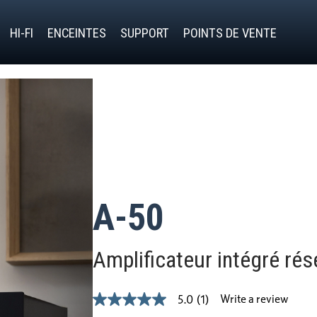
HI-FI
ENCEINTES
SUPPORT
POINTS DE VENTE
A-50
Amplificateur intégré ré
Write a review
5.0
(1)
5.0
out