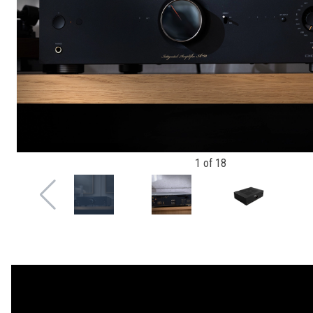
1
of
18