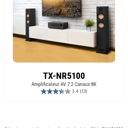
TX-NR5100
Amplificateur AV 7.2 Canaux 8K
3.4
(13)
3.4
out
of
5
stars.
13