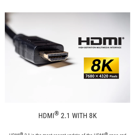
®
HDMI
2.1 WITH 8K
®
®