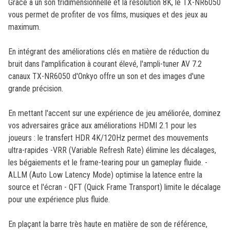
reviews
Grâce à un son tridimensionnelle et la résolution 8K, le TX-NR6050
vous permet de profiter de vos films, musiques et des jeux au
maximum.
En intégrant des améliorations clés en matière de réduction du
bruit dans l'amplification à courant élevé, l'ampli-tuner AV 7.2
canaux TX-NR6050 d'Onkyo offre un son et des images d'une
grande précision.
En mettant l'accent sur une expérience de jeu améliorée, dominez
vos adversaires grâce aux améliorations HDMI 2.1 pour les
joueurs : le transfert HDR 4K/120Hz permet des mouvements
ultra-rapides -VRR (Variable Refresh Rate) élimine les décalages,
les bégaiements et le frame-tearing pour un gameplay fluide. -
ALLM (Auto Low Latency Mode) optimise la latence entre la
source et l'écran - QFT (Quick Frame Transport) limite le décalage
pour une expérience plus fluide.
En plaçant la barre très haute en matière de son de référence,