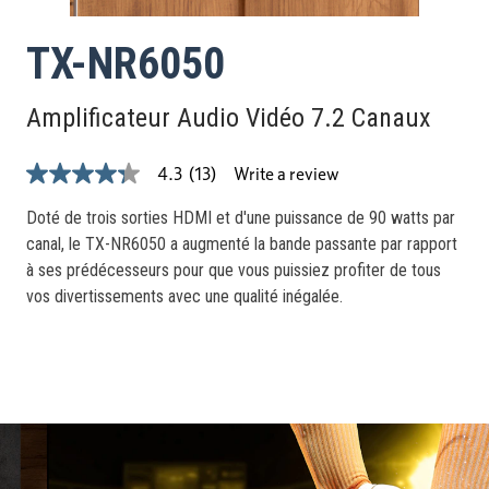
TX-NR6050
Amplificateur Audio Vidéo 7.2 Canaux
Write a review
4.3
(13)
4.3
out
of
Doté de trois sorties HDMI et d'une puissance de 90 watts par
5
canal, le TX-NR6050 a augmenté la bande passante par rapport
stars,
average
à ses prédécesseurs pour que vous puissiez profiter de tous
rating
vos divertissements avec une qualité inégalée.
value.
Read
13
Reviews.
Same
page
link.