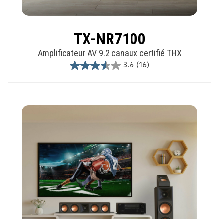
TX-NR7100
Amplificateur AV 9.2 canaux certifié THX
3.6
(16)
3.6
out
of
5
stars.
16
reviews