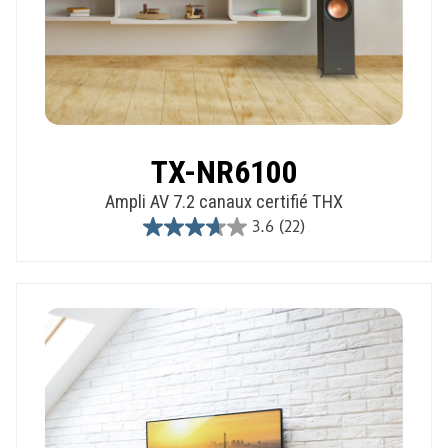
TX-NR6100
Ampli AV 7.2 canaux certifié THX
3.6
(22)
3.6
out
of
5
stars.
22
reviews