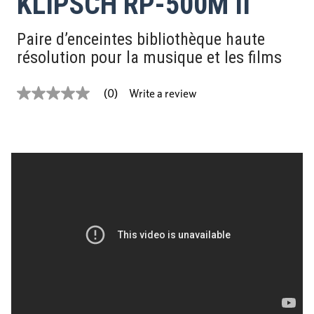
KLIPSCH RP-500M II
Paire d’enceintes bibliothèque haute
résolution pour la musique et les films
Write a review
(0)
No
rating
value
Same
page
link.