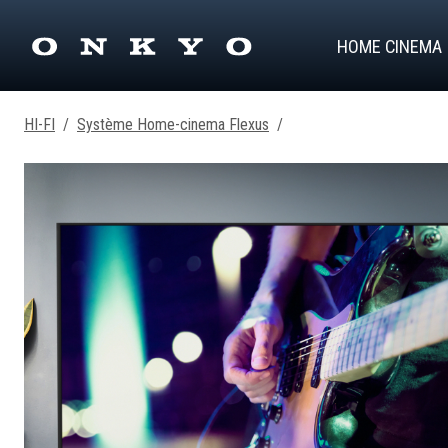
HOME CINEMA
HI-FI
/
Système Home-cinema Flexus
/