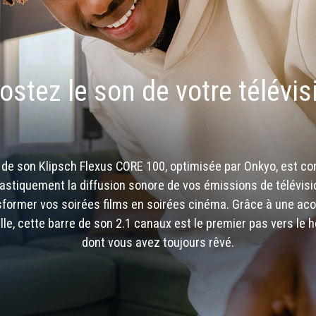
ostez le son de votre télévis
 de son Klipsch Flexus CORE 100, optimisée par Onkyo, est c
astiquement la diffusion sonore de vos émissions de télévis
sformer vos soirées films en soirées cinéma. Grâce à une ac
lle, cette barre de son 2.1 canaux est le premier pas vers le
dont vous avez toujours rêvé.