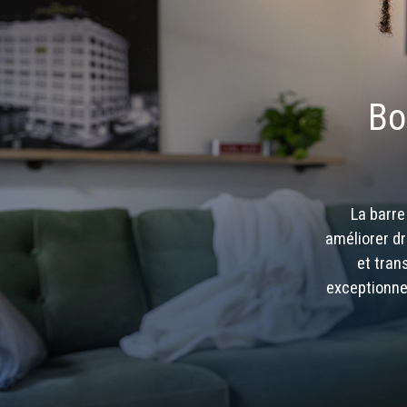
Bo
La barre
améliorer dr
et tran
exceptionne