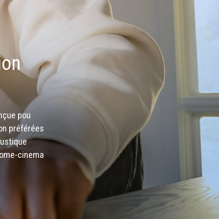
ion
onçue pou
ion préférées
oustique
 home-cinema