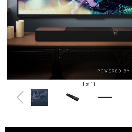
1
of
11