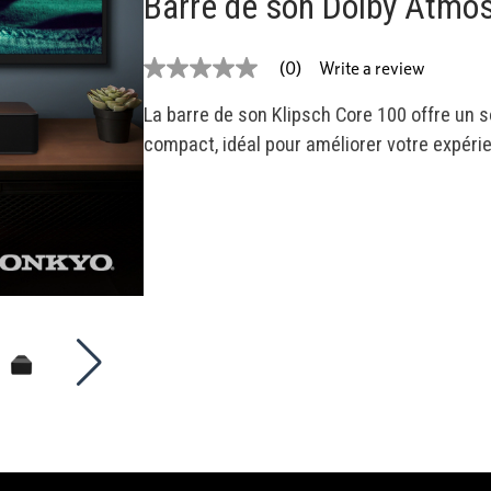
Barre de son Dolby Atmo
Write a review
(0)
No
rating
value
La barre de son Klipsch Core 100 offre un s
Same
compact, idéal pour améliorer votre expérie
page
link.