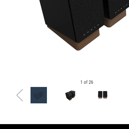
1
of
26