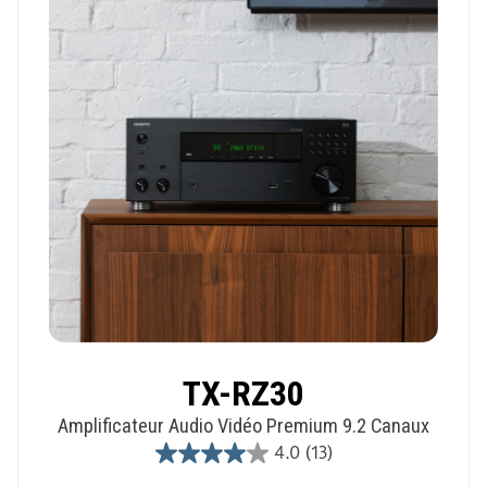
reviews
TX-RZ30
Amplificateur Audio Vidéo Premium 9.2 Canaux
4.0
(13)
4.0
out