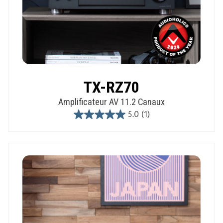
TX-RZ70
Amplificateur AV 11.2 Canaux
5.0
(1)
5.0
out
of
5
stars.
1
review