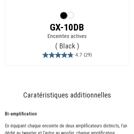
GX-10DB
Enceintes actives
Black
4.7
(29)
4.7
out
of
5
stars.
29
Caratéristiques additionnelles
reviews
Bi-amplification
En équipant chaque enceinte de deux amplificateurs distincts, l’un
dédié au tweeter et l’autre au woofer, chaque amplificateur