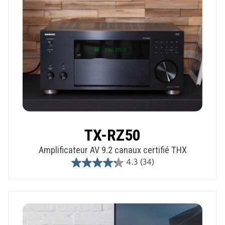
TX-RZ50
Amplificateur AV 9.2 canaux certifié THX
4.3
(34)
4.3
out
of
5
stars.
34