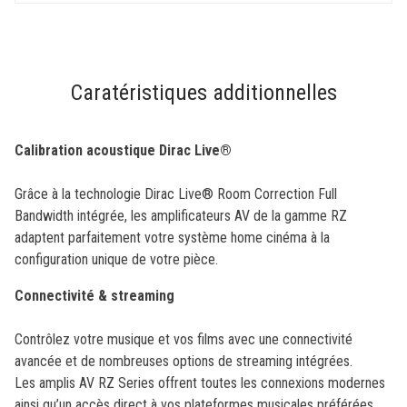
of
5
stars.
13
Caratéristiques additionnelles
reviews
Calibration acoustique Dirac Live®
Grâce à la technologie Dirac Live® Room Correction Full
Bandwidth intégrée, les amplificateurs AV de la gamme RZ
adaptent parfaitement votre système home cinéma à la
configuration unique de votre pièce.
Connectivité & streaming
Contrôlez votre musique et vos films avec une connectivité
avancée et de nombreuses options de streaming intégrées.
Les amplis AV RZ Series offrent toutes les connexions modernes
ainsi qu’un accès direct à vos plateformes musicales préférées,